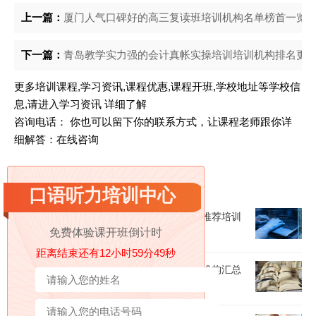
上一篇：
厦门人气口碑好的高三复读班培训机构名单榜首一览_20
下一篇：
青岛教学实力强的会计真帐实操培训培训机构排名更新一
更多培训课程,学习资讯,课程优惠,课程开班,学校地址等学校信
息,请进入
学习资讯
详细了解
咨询电话： 你也可以留下你的联系方式，让课程老师跟你详
细解答：
在线咨询
相关阅读
口语听力培训中心
推荐徐州口碑比较好的口语培训速成班优先推荐培训
免费体验课开班倒计时
机构出炉(日语口语该如何练习)
距离结束还有12小时59分47秒
郑州排名靠前的英语口语培训精选名单培训机构汇总
(雅思口语考试培训)