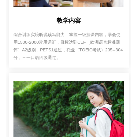
教学内容
综合训练实境听说读写能力，掌握一级授课内容，学会使
用1500-2000常用词汇，目标达到CEF（欧洲语言标准测
评）A2级别，PETS1通过，托业（TOEIC考试）205--304
分，三一口语四级通过。