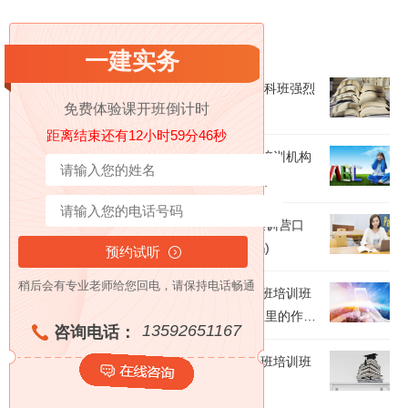
相关阅读
一建实务
【2024最新】南宁排名靠前的二级建造师全科班强烈
免费体验课开班倒计时
推荐培训机构出炉(二建公路工程怎么样)
距离结束还有12小时59分45秒
呼和浩特比较靠谱的一级建造师考证集训营培训机构
〔排名一览〕(一级建造师培训哪个比较好呢)
重磅来袭|东莞10大正规的一级建造师考证集训营口
碑推荐培训机构汇总(一级建造师考试难考吗)
稍后会有专业老师给您回电，请保持电话畅通
【重磅来袭】西宁人气好的一级建造师单科班培训班
排名一览【新排名公布】(一级建造证在行业里的作
13592651167
咨询电话：
用)
【重磅来袭】长春人气好的二级建造师单科班培训班
排名一览【新排名公布】(如何考二建)