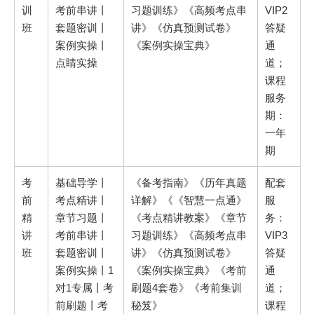
训
考前串讲丨
习题训练》《高频考点串
VIP2
班
套题密训丨
讲》《仿真预测试卷》
答疑
案例实操丨
《案例实操宝典》
通
点睛实操
道；
课程
服务
期：
一年
期
考
基础导学丨
《备考指南》《历年真题
配套
前
考点精讲丨
详解》《《智慧一点通》
服
精
章节习题丨
《考点精讲教案》《章节
务：
讲
考前串讲丨
习题训练》《高频考点串
VIP3
班
套题密训丨
讲》《仿真预测试卷》
答疑
案例实操丨1
《案例实操宝典》《考前
通
对1专属丨考
刷题4套卷》《考前集训
道；
前刷题丨考
秘笈》
课程