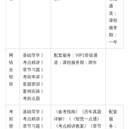
通
道；
课程
服务
期：
一年
网
基础导学丨
配套服务：VIP1答疑通
络
考点精讲丨
道；课程服务期：两年
全
章节习题丨
程
考前串讲丨
班
套题密训丨
案例实操丨
考前点题
考
基础导学丨
《备考指南》《历年真题
配套
前
考点精讲丨
详解》《《智慧一点通》
服
密
章节习题丨
《考点精讲教案》《章节
务：