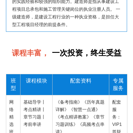
的实践经验和较强的组织能力。建造师是指从事建设工
程项目总承包和施工管理关键岗位的执业注册人员。 一
级建造师，是建设工程行业的一种执业资格，是担任大
型工程项目经理的前提条件。
一次投资，终生受益
课程丰富，
班
课程模块
配套资料
专属
型
服务
网
基础导学丨
《备考指南》《历年真题
配套
络
考点精讲丨
详解》《智慧一点通》
服
精
章节习题丨
《考点精讲教案》《章节
务：
选
考前串讲
习题训练》《高频考点串
VIP1
班
讲》
答疑