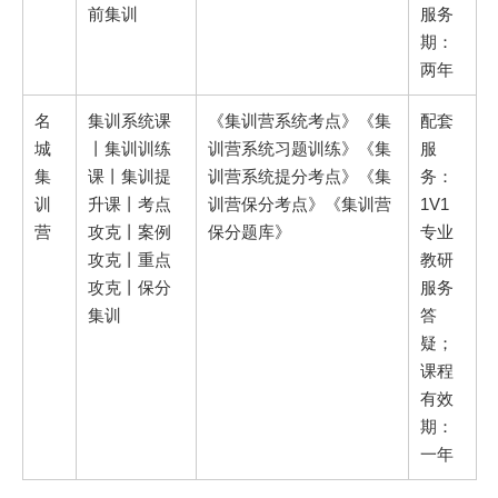
前集训
服务
期：
两年
名
集训系统课
《集训营系统考点》《集
配套
城
丨集训训练
训营系统习题训练》《集
服
集
课丨集训提
训营系统提分考点》《集
务：
训
升课丨考点
训营保分考点》《集训营
1V1
营
攻克丨案例
保分题库》
专业
攻克丨重点
教研
攻克丨保分
服务
集训
答
疑；
课程
有效
期：
一年